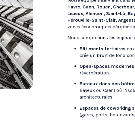
Notre équipe intervient dans 
Havre, Caen, Rouen, Cherbour
Lisieux, Alençon, Saint-Lô, Bay
Hérouville-Saint-Clair, Argenta
zones économiques périphériq
Nous comprenons les enjeux l
Bâtiments tertiaires
en c
crée un bruit de fond con
Open-spaces modernes
réverbération
Bureaux dans des bâtim
Bayeux ou Caen) où l’isol
architecturales
Espaces de coworking
s
(gares, ports, boulevards