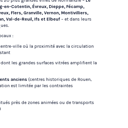
les 20 plus grandes villes de Normandie –
Le
g-en-Cotentin, Évreux, Dieppe, Fécamp,
eux, Flers, Granville, Vernon, Montivilliers,
n, Val-de-Reuil, Ifs et Elbeuf
– et dans leurs
ues.
ocaux :
entre-ville où la proximité avec la circulation
stant
dont les grandes surfaces vitrées amplifient la
ents anciens
(centres historiques de Rouen,
ation est limitée par les contraintes
itués près de zones animées ou de transports
)