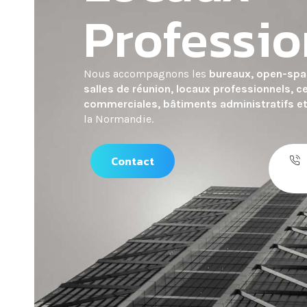
Professio
Nous accompagnons les
bureaux, open-spa
salles de réunion, locaux professionnels, c
commerciales, bâtiments administratifs et 
la Normandie.
Contact