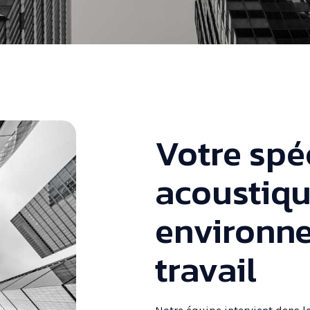
Votre spéc
acoustiqu
environn
travail