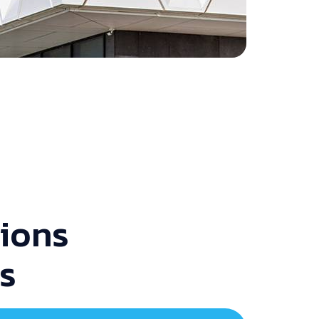
ions
s