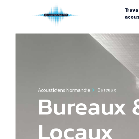
Trava
acous
Acousticiens Normandie
Bureaux
Bureaux 
Locaux