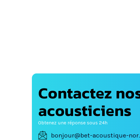
Contactez no
acousticiens
Obtenez une réponse sous 24h
bonjour@bet-acoustique-nor.