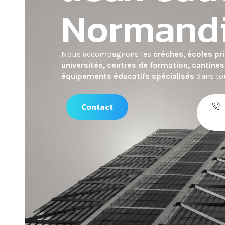
Normand
Nous accompagnons les
crèches, écoles pri
universités, centres de formation, cantines 
équipements éducatifs spécialisés
dans to
Contact