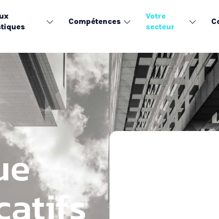
ux
Votre
Compétences
C
tiques
secteur
ue
catifs