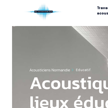
Trava
acous
Acousticiens Normandie
Educatif
Acoustiq
lieux édu